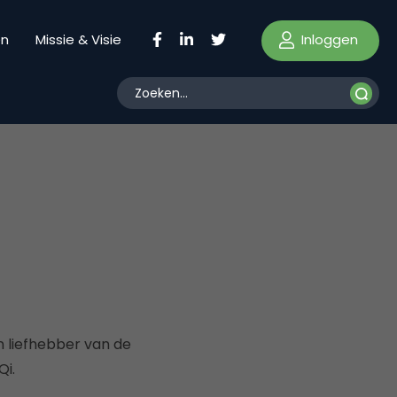
Inloggen
en
Missie & Visie
n liefhebber van de
Qi.