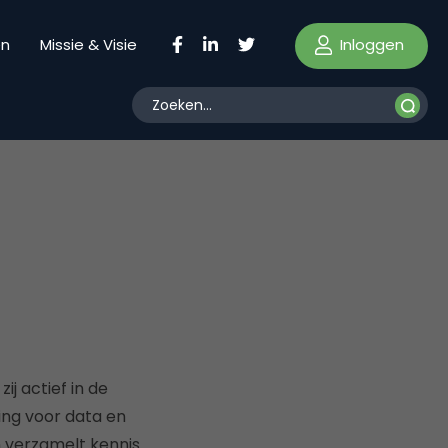
Inloggen
en
Missie & Visie
ij actief in de
ng voor data en
 verzamelt kennis