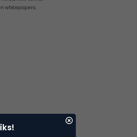
 en whitepapers.
iks!