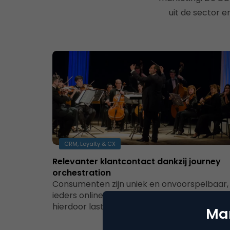
uit de sector e
CRM, Loyalty & CX
Relevanter klantcontact dankzij journey
orchestration
Consumenten zijn uniek en onvoorspelbaar,
ieders online gedrag en journeys zijn anders
hierdoor lastig te volgen of zelfs te…
Mar