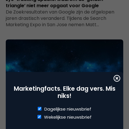
triangle’ niet meer opgaat voor Google
De Zoekresultaten van Google zijn de afgelopen
jaren drastisch veranderd. Tijdens de Search
Marketing Expo in San Jose nemen Matt…
Marketingfacts. Elke dag vers. Mis
niks!
Search & Conversie
Bodaanpassingen in search: van wandelen naar
Dagelijkse nieuwsbrief
een helikoptervlucht
Wekelijkse nieuwsbrief
Van 2 tot en met 5 maart is er in San Jose (VS)
weer een Search Marketing Expo (SMX West).…