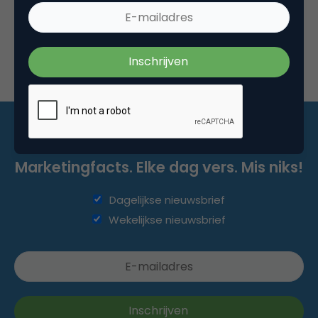
Marketingfacts. Elke dag vers. Mis niks!
Dagelijkse nieuwsbrief
Wekelijkse nieuwsbrief