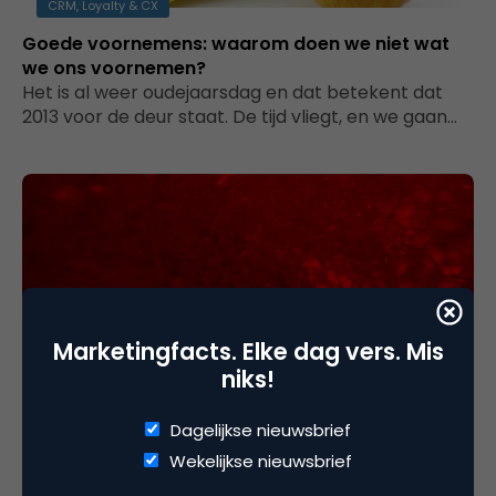
CRM, Loyalty & CX
Goede voornemens: waarom doen we niet wat
we ons voornemen?
Het is al weer oudejaarsdag en dat betekent dat
2013 voor de deur staat. De tijd vliegt, en we gaan…
Marketingfacts. Elke dag vers. Mis
niks!
CRM, Loyalty & CX
Dagelijkse nieuwsbrief
Service: het kan zo simpel zijn
Soms ervaar je iets, waarvan je denkt: zo kan het
Wekelijkse nieuwsbrief
dus ook. Een echt goede service-ervaring. Waarbij