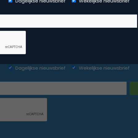
Dagelijkse nieuwsbrief
Wekelijkse nieuwsbrief
ketingfacts. Elke dag vers. Mis n
Dagelijkse nieuwsbrief
Wekelijkse nieuwsbrief