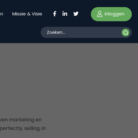
Inloggen
en
Missie & Visie
iven marketing en
rfectly, selling, in