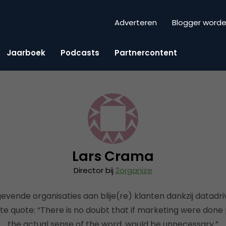
Adverteren
Blogger word
Jaarboek
Podcasts
Partnercontent
Lars Crama
Director bij
2organize
vende organisaties aan blije(re) klanten dankzij datadr
te quote: “There is no doubt that if marketing were done pe
the actual sense of the word, would be unnecessary.”