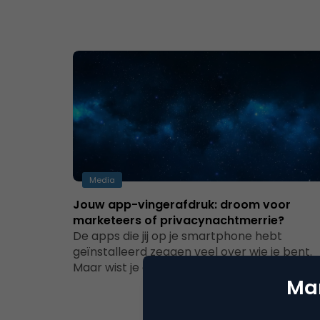
Media
Jouw app-vingerafdruk: droom voor
marketeers of privacynachtmerrie?
De apps die jij op je smartphone hebt
geïnstalleerd zeggen veel over wie je bent.
Maar wist je dat ik…
Mar