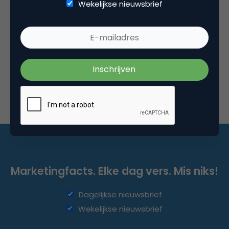
Internal Branding: van ‘nice to have’ naar ‘need to
Wekelijkse nieuwsbrief
have’
'Wat ik teveel zie is dat er losse interne projecten
worden gestart, waarin de verbinding met het merk
vergeten wordt.'Als…
Marketingfacts. Elke dag vers. Mis niks!
Dagelijkse nieuwsbrief
Wekelijkse nieuwsbrief