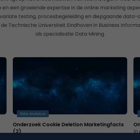
 en een groeiende expertise in de online marketing aspect
ivariate testing, procesbegeleiding en diepgaande data-a
de Technische Universiteit Eindhoven in Business Inform
als specialisatie Data Mining.
Data Analytics
Onderzoek Cookie Deletion Marketingfacts
On
(2)
In
Maandelijkse bezoekersaantallen liggen een
re