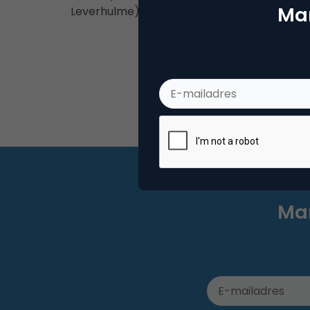
Mar
Leverhulme). Deze…
Mar