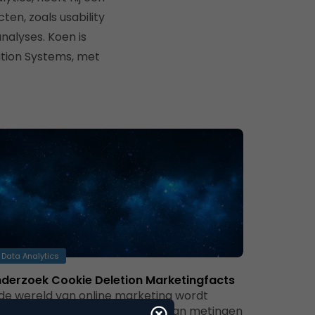
en, zoals usability
nalyses. Koen is
ation Systems, met
Data Analytics
derzoek Cookie Deletion Marketingfacts
 de wereld van online marketing wordt
gelmatig de betrouwbaarheid van metingen