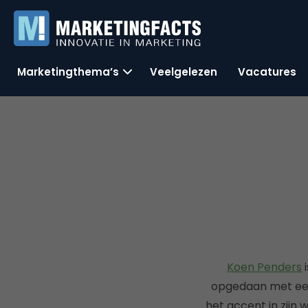
Marketingthema’s
Veelgelezen
Vacatures
Koen Penders
i
opgedaan met een
het accent in zijn 