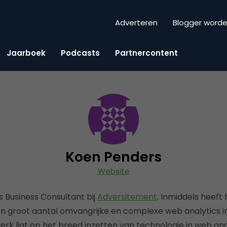
Adverteren
Blogger word
Jaarboek
Podcasts
Partnercontent
Koen Penders
Website
s Business Consultant bij
Adversitement
. Inmiddels heeft 
 groot aantal omvangrijke en complexe web analytics in
werk ligt op het breed inzetten van technologie in web anal