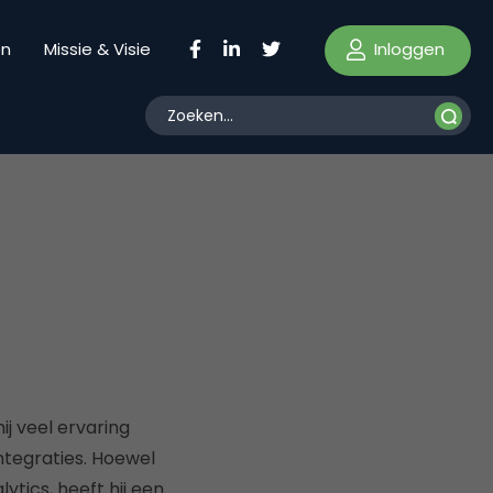
Inloggen
en
Missie & Visie
hij veel ervaring
tegraties. Hoewel
ytics, heeft hij een