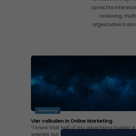
oprechte interesse
reviewing, mult
afgestudeerd aan 
Advertising
Vier valkuilen in Online Marketing
“I know that half of my advertising budget is
wasted, but I’m not sure which half” (Lord