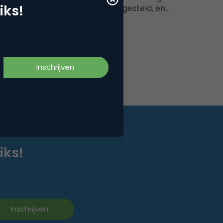
iks!
 basis van cookies ter discussie gesteld, en…
iks!