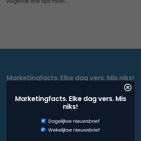
volgende drie tips moet…
Marketingfacts. Elke dag vers. Mis niks!
Dagelijkse nieuwsbrief
Marketingfacts. Elke dag vers. Mis
Wekelijkse nieuwsbrief
niks!
Dagelijkse nieuwsbrief
Wekelijkse nieuwsbrief