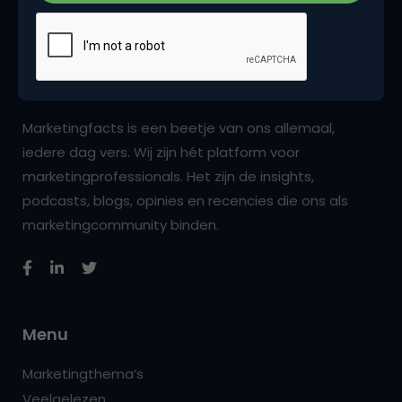
Marketingfacts is een beetje van ons allemaal,
iedere dag vers. Wij zijn hét platform voor
marketingprofessionals. Het zijn de insights,
podcasts, blogs, opinies en recencies die ons als
marketingcommunity binden.
Menu
Marketingthema’s
Veelgelezen