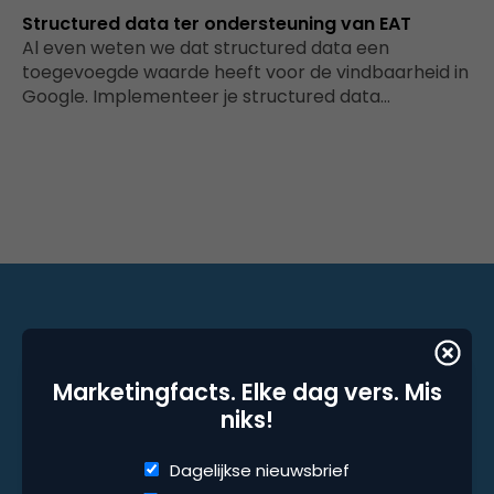
Structured data ter ondersteuning van EAT
Al even weten we dat structured data een
toegevoegde waarde heeft voor de vindbaarheid in
Google. Implementeer je structured data…
Marketingfacts. Elke dag vers. Mis niks!
Marketingfacts. Elke dag vers. Mis
niks!
Dagelijkse nieuwsbrief
Wekelijkse nieuwsbrief
Dagelijkse nieuwsbrief