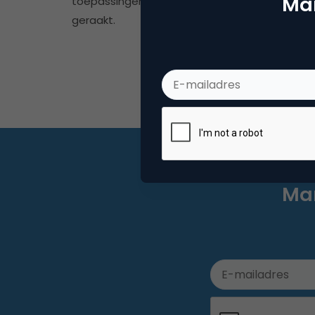
Mar
toepassingen van AI in een stroomversnelling
geraakt.
Mar