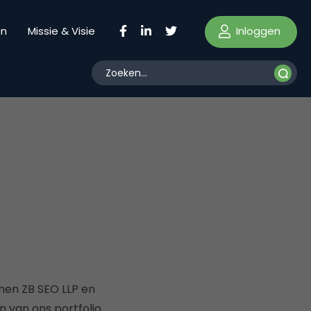
Inloggen
en
Missie & Visie
nnen ZB SEO LLP en
n van ons portfolio.