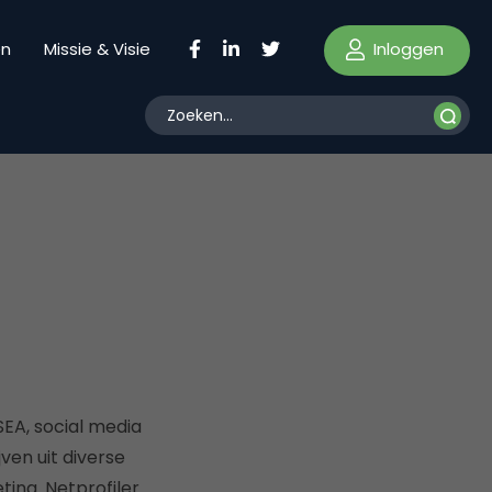
Inloggen
en
Missie & Visie
 SEA, social media
jven uit diverse
ting. Netprofiler