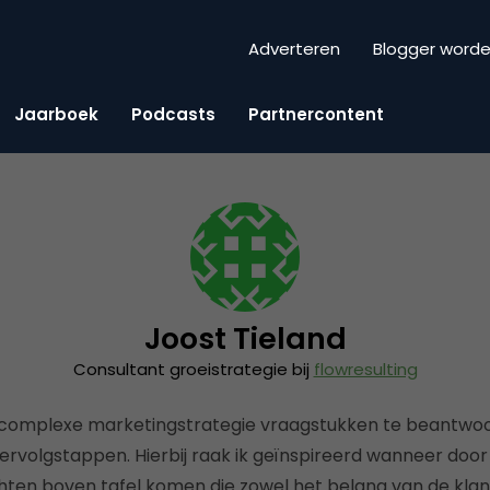
Adverteren
Blogger word
Jaarboek
Podcasts
Partnercontent
Joost Tieland
Consultant groeistrategie bij
flowresulting
m complexe marketingstrategie vraagstukken te beantwo
rvolgstappen. Hierbij raak ik geïnspireerd wanneer door
ichten boven tafel komen die zowel het belang van de klant