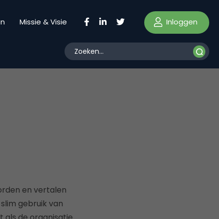
Inloggen
en
Missie & Visie
orden en vertalen
 slim gebruik van
 als de organisatie