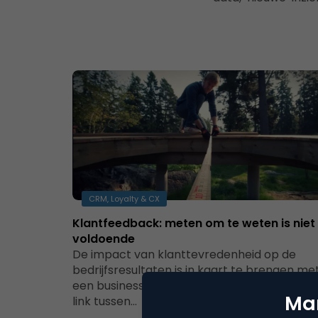
CRM, Loyalty & CX
Klantfeedback: meten om te weten is niet
voldoende
De impact van klanttevredenheid op de
bedrijfsresultaten is in kaart te brengen me
een businesscase van klantgerichtheid. Als 
Mar
link tussen…