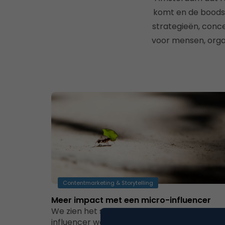
komt en de boods
strategieën, conc
voor mensen, organ
Contentmarketing & Storytelling
Meer impact met een micro-influencer
We zien het steeds vaker: een bekende
influencer wordt ingezet voor een PR-