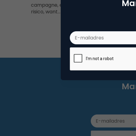
Mar
campagne, enkel vanwege het bereik. Een
risico, want…
Mar