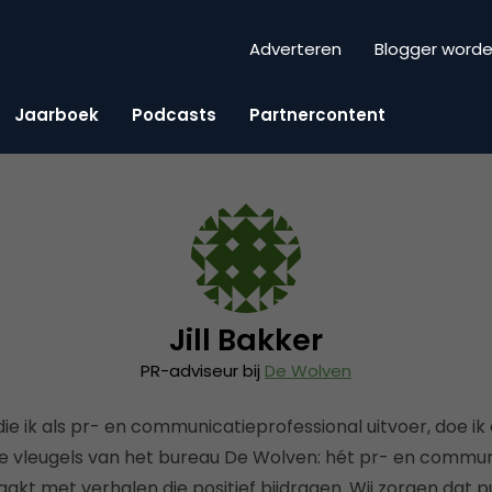
Adverteren
Blogger word
Jaarboek
Podcasts
Partnercontent
Jill Bakker
PR-adviseur bij
De Wolven
e ik als pr- en communicatieprofessional uitvoer, doe ik 
de vleugels van het bureau De Wolven: hét pr- en commun
kt met verhalen die positief bijdragen. Wij zorgen dat p