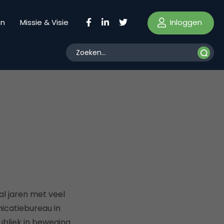
Inloggen
en
Missie & Visie
al jaren met veel
icatiebureau in
ubliek in beweging