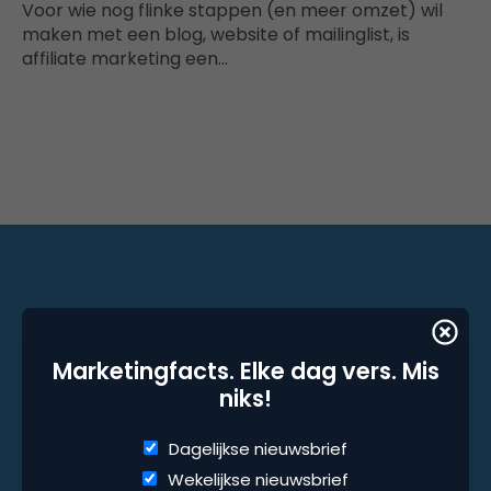
Voor wie nog flinke stappen (en meer omzet) wil
maken met een blog, website of mailinglist, is
affiliate marketing een…
Marketingfacts. Elke dag vers. Mis niks!
Marketingfacts. Elke dag vers. Mis
Dagelijkse nieuwsbrief
niks!
Wekelijkse nieuwsbrief
Dagelijkse nieuwsbrief
Wekelijkse nieuwsbrief