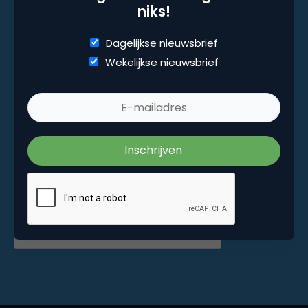
niks!
Marketingfacts. Elke dag vers. Mis niks!
Dagelijkse nieuwsbrief
Wekelijkse nieuwsbrief
Dagelijkse nieuwsbrief
Wekelijkse nieuwsbrief