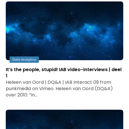
Data Analytics
It’s the people, stupid! IAB video-interviews | deel
1
Heleen van Oord | DQ&A | IAB Interact 09 from
punkmedia on Vimeo. Heleen van Oord (DQ&A)
over 2010: “In…