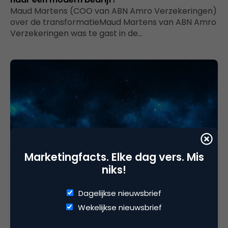
Maud Martens (COO van ABN Amro Verzekeringen)
over de transformatieMaud Martens van ABN Amro
Verzekeringen was te gast in de…
Marketingfacts. Elke dag vers. Mis
CRM, Loyalty & CX
niks!
Hoe NS zijn klantenservice opnieuw organiseerde
Met drie hoofdprocessen laagdrempeliger en
Dagelijkse nieuwsbrief
sneller contact via social mediaWaaraan heeft de
Wekelijkse nieuwsbrief
NS-klant écht behoefte? Om 24/7 bereikbaarheid
te realiseren…