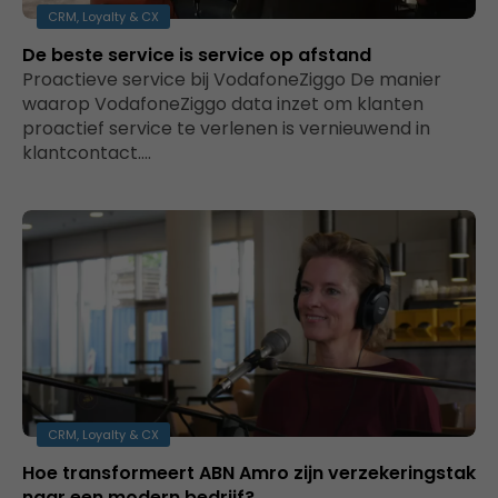
CRM, Loyalty & CX
De beste service is service op afstand
Proactieve service bij VodafoneZiggo De manier
waarop VodafoneZiggo data inzet om klanten
proactief service te verlenen is vernieuwend in
klantcontact.…
CRM, Loyalty & CX
Hoe transformeert ABN Amro zijn verzekeringstak
naar een modern bedrijf?