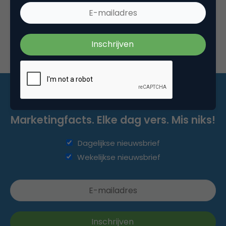
Marketingfacts. Elke dag vers. Mis niks!
Dagelijkse nieuwsbrief
Wekelijkse nieuwsbrief