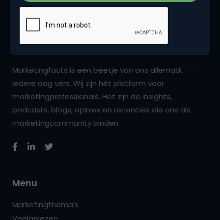
Marketingfacts is een beetje van ons allemaal,
iedere dag vers. Wij zijn hét platform voor
marketingprofessionals. Het zijn de insights,
podcasts, blogs, opinies en recencies die ons als
marketingcommunity binden.
Menu
Marketingthema’s
Veelgelezen