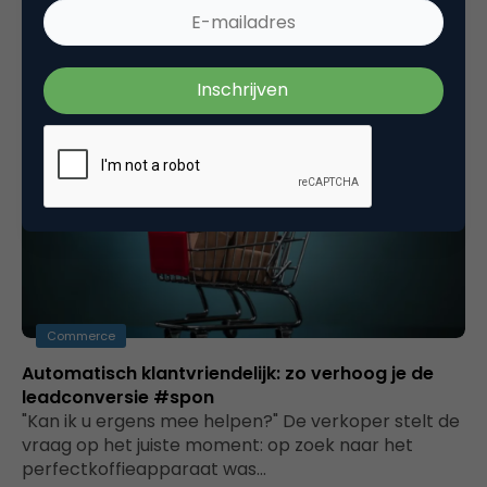
doorbraken in technologie wordt Science Fiction
werkelijkheid. Van kunstmatige intelligentie tot
gesproken zoekopdrachten,…
Commerce
Automatisch klantvriendelijk: zo verhoog je de
leadconversie #spon
"Kan ik u ergens mee helpen?" De verkoper stelt de
vraag op het juiste moment: op zoek naar het
perfectkoffieapparaat was…