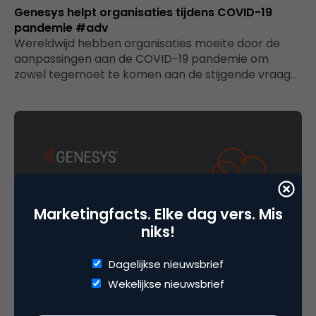
Genesys helpt organisaties tijdens COVID-19
pandemie #adv
Wereldwijd hebben organisaties moeite door de
aanpassingen aan de COVID-19 pandemie om
zowel tegemoet te komen aan de stijgende vraag…
Marketingfacts. Elke dag vers. Mis
niks!
Commerce
Dagelijkse nieuwsbrief
Grote ideeën voor retail: 10 belangrijke trends in
Wekelijkse nieuwsbrief
CX #adv
We zitten midden in een retailrevolutie. Door grote