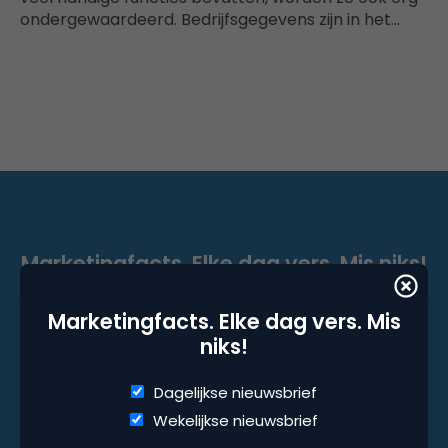
ondergewaardeerd. Bedrijfsgegevens zijn in het…
Marketingfacts. Elke dag vers. Mis niks!
Dagelijkse nieuwsbrief
Marketingfacts. Elke dag vers. Mis
Wekelijkse nieuwsbrief
niks!
Dagelijkse nieuwsbrief
Wekelijkse nieuwsbrief