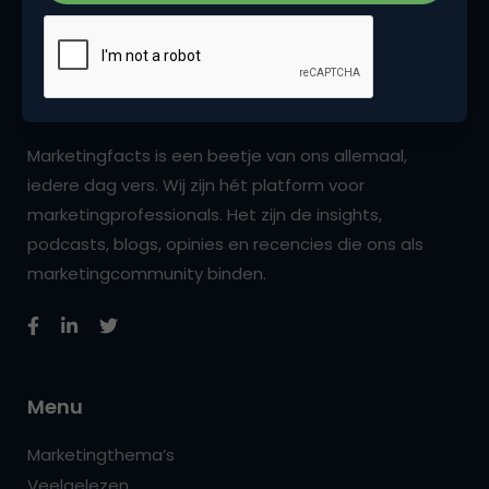
Marketingfacts is een beetje van ons allemaal,
iedere dag vers. Wij zijn hét platform voor
marketingprofessionals. Het zijn de insights,
podcasts, blogs, opinies en recencies die ons als
marketingcommunity binden.
Menu
Marketingthema’s
Veelgelezen