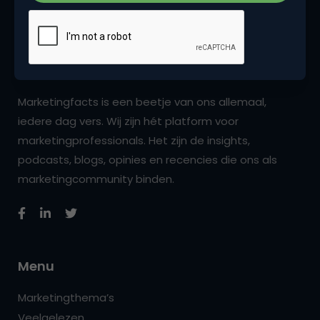
Marketingfacts is een beetje van ons allemaal,
iedere dag vers. Wij zijn hét platform voor
marketingprofessionals. Het zijn de insights,
podcasts, blogs, opinies en recencies die ons als
marketingcommunity binden.
Menu
Marketingthema’s
Veelgelezen