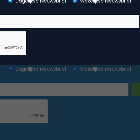
Dagelijkse nieuwsbrief
Wekelijkse nieuwsbrief
ketingfacts. Elke dag vers. Mis n
Dagelijkse nieuwsbrief
Wekelijkse nieuwsbrief