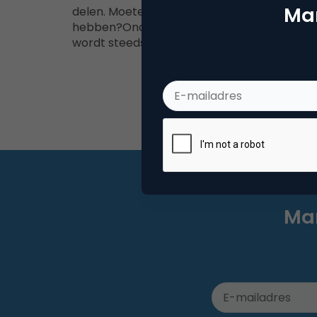
Mar
delen. Moeten bedrijven deze verplichting o
hebben?Onderzoek naar (online) gedrag
wordt steeds normaler. Met…
Mar