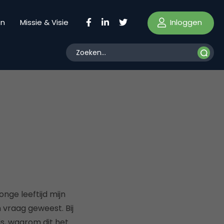
Inloggen
en
Missie & Visie
nge leeftijd mijn
 vraag geweest. Bij
is, waarom dit het