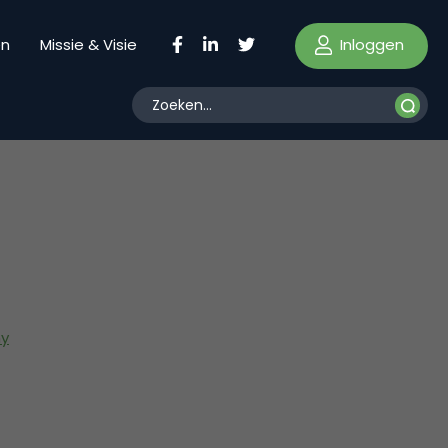
Inloggen
en
Missie & Visie
y