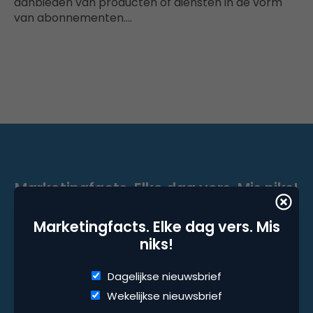
aanbieden van producten of diensten in de vorm
van abonnementen.…
Marketingfacts. Elke dag vers. Mis niks!
Dagelijkse nieuwsbrief
Marketingfacts. Elke dag vers. Mis
Wekelijkse nieuwsbrief
niks!
Dagelijkse nieuwsbrief
Wekelijkse nieuwsbrief