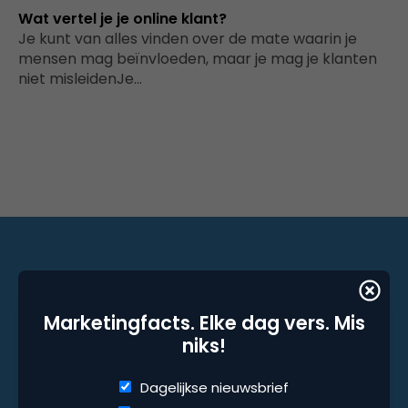
Wat vertel je je online klant?
Je kunt van alles vinden over de mate waarin je
mensen mag beïnvloeden, maar je mag je klanten
niet misleidenJe…
Marketingfacts. Elke dag vers. Mis niks!
Marketingfacts. Elke dag vers. Mis
niks!
Dagelijkse nieuwsbrief
Wekelijkse nieuwsbrief
Dagelijkse nieuwsbrief