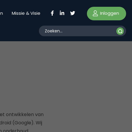
Inloggen
en
Missie & Visie
 het ontwikkelen van
roid (Google). Wij
n onderhoud.