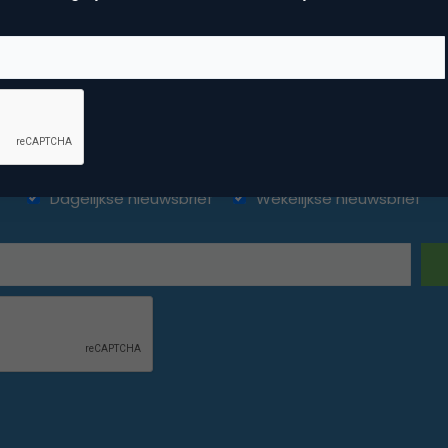
ketingfacts. Elke dag vers. Mis n
Dagelijkse nieuwsbrief
Wekelijkse nieuwsbrief