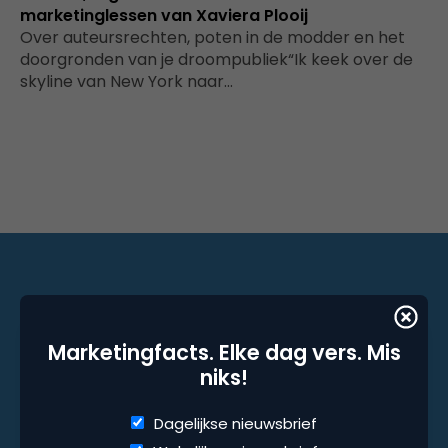
marketinglessen van Xaviera Plooij
Over auteursrechten, poten in de modder en het
doorgronden van je droompubliek“Ik keek over de
skyline van New York naar…
Marketingfacts. Elke dag vers. Mis niks!
Marketingfacts. Elke dag vers. Mis
Dagelijkse nieuwsbrief
niks!
Wekelijkse nieuwsbrief
Dagelijkse nieuwsbrief