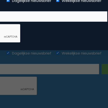
Dagelijkse nieuwsbrief
Wekelijkse nieuwsbrief
ketingfacts. Elke dag vers. Mis n
Dagelijkse nieuwsbrief
Wekelijkse nieuwsbrief