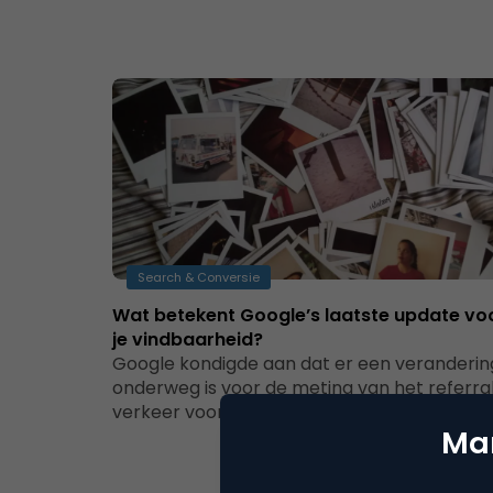
Search & Conversie
Wat betekent Google’s laatste update vo
je vindbaarheid?
Google kondigde aan dat er een veranderin
onderweg is voor de meting van het referra
verkeer voor je website. Google…
Mar