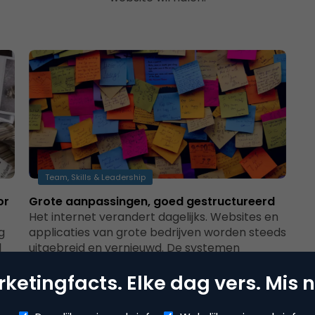
Team, Skills & Leadership
or
Grote aanpassingen, goed gestructureerd
Het internet verandert dagelijks. Websites en
g
applicaties van grote bedrijven worden steeds
l
uitgebreid en vernieuwd. De systemen
moeten continu up and…
ketingfacts. Elke dag vers. Mis n