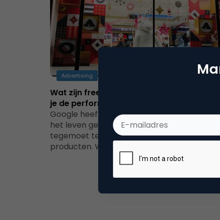
Mar
Advertising
Wat zijn free product listings en hoe moni
je de performance in Google Analytics?
Google heeft wereldwijd free product listing
het leven geroepen om adverteerders
tegemoet te komen. Gratis aandacht voor j
producten. Wat betekent dit…