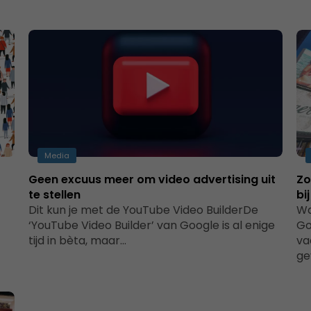
Media
Geen excuus meer om video advertising uit
Zo
te stellen
bi
Dit kun je met de YouTube Video BuilderDe
Wa
‘YouTube Video Builder’ van Google is al enige
Go
tijd in bèta, maar…
va
ge