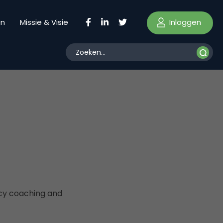
Inloggen
en
Missie & Visie
cy coaching and