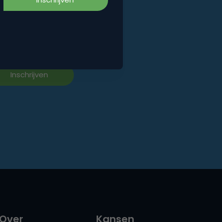
iks!
Over
Kansen