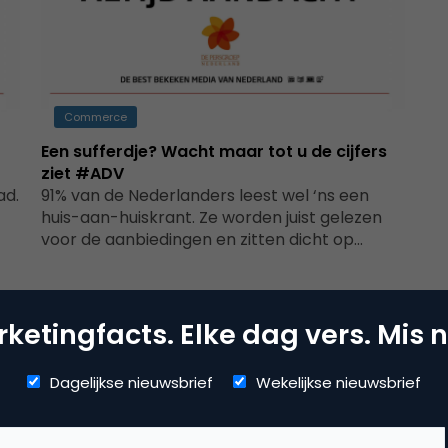
Commerce
Een sufferdje? Wacht maar tot u de cijfers
ziet #ADV
ad.
91% van de Nederlanders leest wel ‘ns een
huis-aan-huiskrant. Ze worden juist gelezen
voor de aanbiedingen en zitten dicht op…
ketingfacts. Elke dag vers. Mis n
Dagelijkse nieuwsbrief
Wekelijkse nieuwsbrief