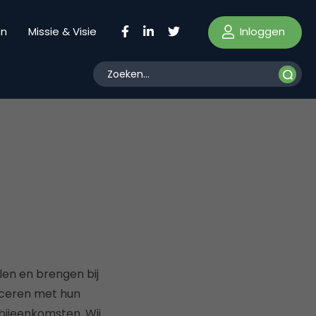
Inloggen
en
Missie & Visie
en en brengen bij
iceren met hun
bijeenkomsten. Wij