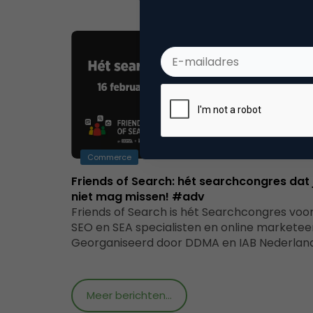
Commerce
Friends of Search: hét searchcongres dat 
niet mag missen! #adv
Friends of Search is hét Searchcongres voo
SEO en SEA specialisten en online marketeer
Georganiseerd door DDMA en IAB Nederlan
Meer berichten...