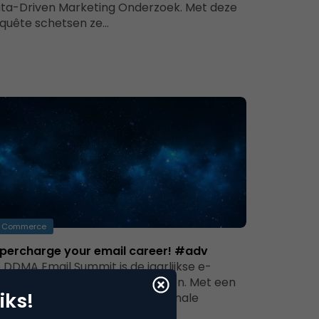
ta-Driven Marketing Onderzoek. Met deze
quête schetsen ze…
Commerce
percharge your email career! #adv
 DDMA Email Summit is de jaarlijkse e-
ilupdate voor e-mailspecialisten. Met een
iks!
ne-up vol nationale en internationale
rekers van bijvoorbeeld…