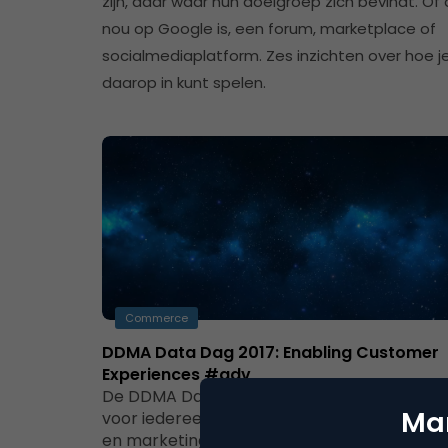
zijn, daar waar hun doelgroep zich bevindt. Of 
nou op Google is, een forum, marketplace of
socialmediaplatform. Zes inzichten over hoe j
daarop in kunt spelen.
Commerce
DDMA Data Dag 2017: Enabling Customer
Experiences #adv
De DDMA Data Dag 2017 is dé jaarlijkse upd
Mar
voor iedereen die zich bezig houdt met data
en marketing. Het…