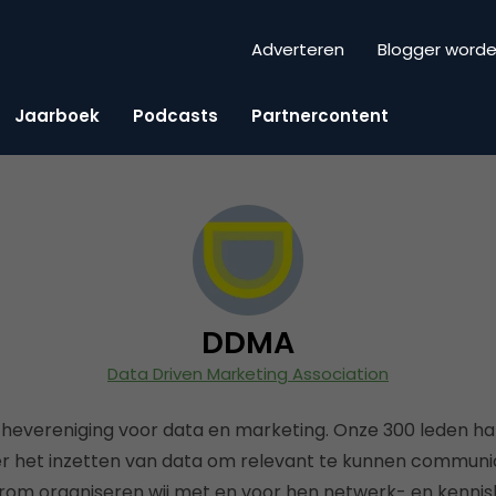
Adverteren
Blogger word
Jaarboek
Podcasts
Partnercontent
DDMA
Data Driven Marketing Association
hevereniging voor data en marketing. Onze 300 leden hal
er het inzetten van data om relevant te kunnen commun
om organiseren wij met en voor hen netwerk- en kennis