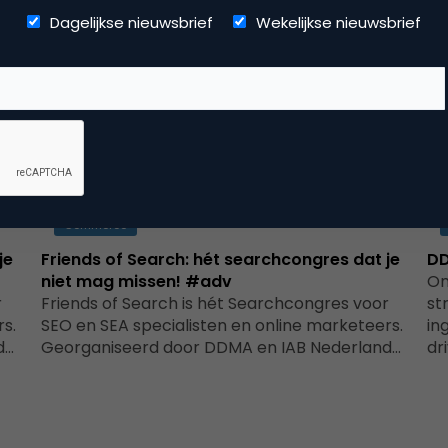
Dagelijkse nieuwsbrief
Wekelijkse nieuwsbrief
Commerce
je
Friends of Search: hét searchcongres dat je
DD
niet mag missen! #adv
On
r
Friends of Search is hét Searchcongres voor
st
s.
SEO en SEA specialisten en online marketeers.
in
d…
Georganiseerd door DDMA en IAB Nederland…
dr