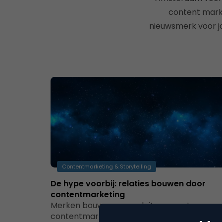
content marke
nieuwsmerk voor jo
Contentmarketing & Storytelling
De hype voorbij: relaties bouwen door
contentmarketing
Merken bouwen en exploiteren met
contentmarketing De term contentmarket