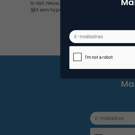
Mar
is niet nieuw, maar valt wel steeds vaker en
lijkt een hype…
Mar