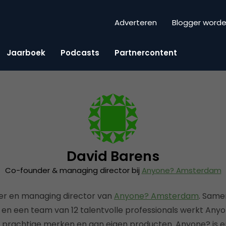
Adverteren
Blogger word
Jaarboek
Podcasts
Partnercontent
David Barens
Co-founder & managing director bij
Anyone? Amsterdam
der en managing director van
Anyone? Amsterdam
. Same
en een team van 12 talentvolle professionals werkt Anyo
rachtige merken en aan eigen producten. Anyone? is e