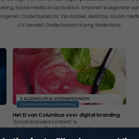
ting, social media en activation. Anyone? is eigenaar va
ngeren: Ondertussen.nl. Via mobiel, desktop, social media 
OV bereikt Ondertussen.nl jong Nederland.
Contentmarketing & Storytelling
Het Ei van Columbus voor digital branding
'Social branded content' is
platformonafhankelijk, biedt adverteerders
ing
structureel contact met de doelgroep en