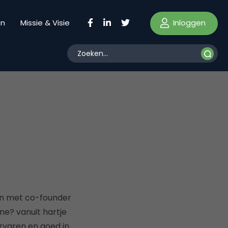
Inloggen
en
Missie & Visie
n met co-founder
ne? vanuit hartje
rvaren en goed in