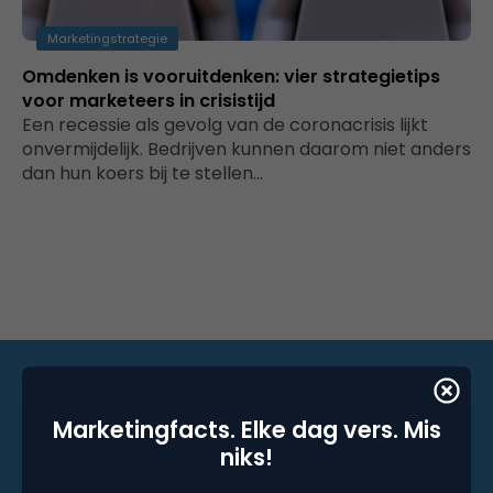
Marketingstrategie
Omdenken is vooruitdenken: vier strategietips
voor marketeers in crisistijd
Een recessie als gevolg van de coronacrisis lijkt
onvermijdelijk. Bedrijven kunnen daarom niet anders
dan hun koers bij te stellen…
Marketingfacts. Elke dag vers. Mis
Marketingfacts. Elke dag vers. Mis niks!
niks!
Dagelijkse nieuwsbrief