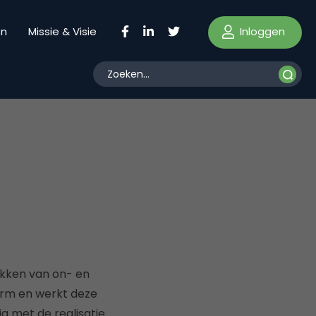
Inloggen
en
Missie & Visie
akken van on- en
orm en werkt deze
ig met de realisatie