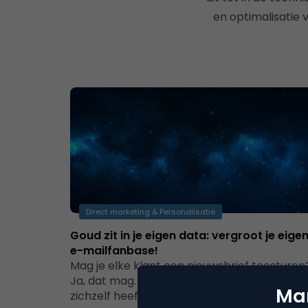
en optimalisatie
Direct marketing & Personalisatie
Goud zit in je eigen data: vergroot je eige
e-mailfanbase!
Mag je elke klant een nieuwsbrief toesturen
Ja, dat mag. Dit mag natuurlijk als iemand
Mar
zichzelf heeft aangemeld, maar ook…