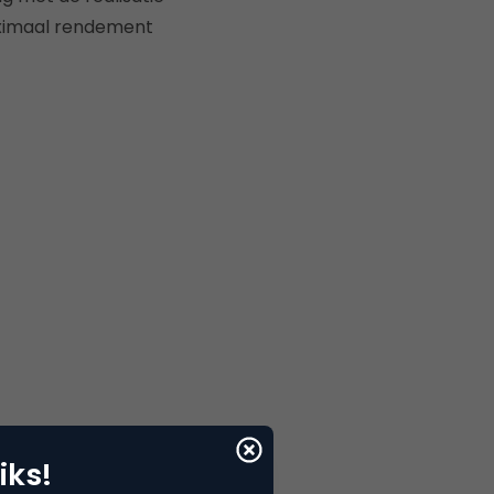
aximaal rendement
iks!