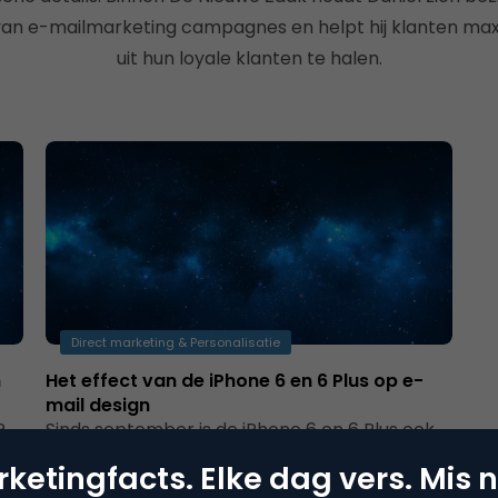
 van e-mailmarketing campagnes en helpt hij klanten m
uit hun loyale klanten te halen.
Direct marketing & Personalisatie
n
Het effect van de iPhone 6 en 6 Plus op e-
mail design
?
Sinds september is de iPhone 6 en 6 Plus ook
in Nederland verkrijgbaar. Wat meteen opvalt,
ketingfacts. Elke dag vers. Mis n
is dat beide toestellen…