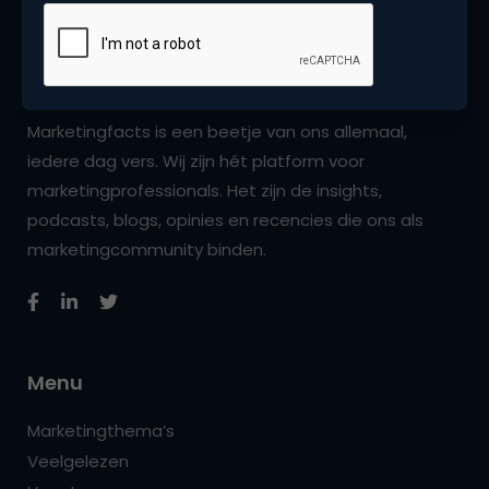
Marketingfacts is een beetje van ons allemaal,
iedere dag vers. Wij zijn hét platform voor
marketingprofessionals. Het zijn de insights,
podcasts, blogs, opinies en recencies die ons als
marketingcommunity binden.
Menu
Marketingthema’s
Veelgelezen