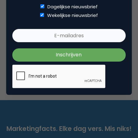
Dagelijkse nieuwsbrief
Wekelijkse nieuwsbrief
Commerce
Multilingual service succes voor e-commerce
#adv
Welke taal- en servicebeslissingen maak je om
cross-border verkoop te stimuleren? Nederlandse
webwinkels zullen in 2020 meer dan 5 miljard…
Marketingfacts. Elke dag vers. Mis niks!