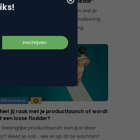
 ingrediënten voor succes bij elkaar”
iks!
rst een fancy tool en dan pas kijken wat je
mee kan. Nee, toch? En ook: personalisering
s nieuwe standaard in B2B marketing.
B2B Marketing
hiet jij raak met je productlaunch of wordt
t een losse flodder?
e belangrijke productlaunch: ben jij er klaar
or? Weet je ook…. wie er op zit te wachten?