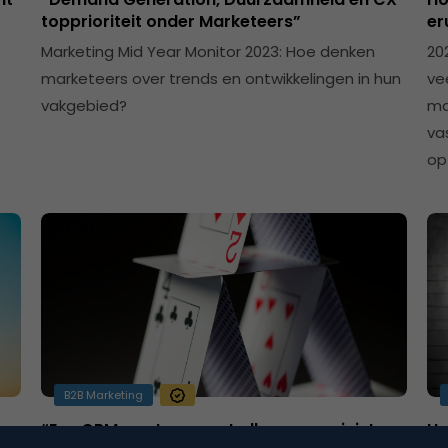
topprioriteit onder Marketeers”
er
Marketing Mid Year Monitor 2023: Hoe denken
20
marketeers over trends en ontwikkelingen in hun
ve
vakgebied?
ma
va
op 
B2B Marketing
“Een CRM-systeem met alleen maar juiste
Hy