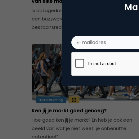
van elke marketeer?
Mar
Is datagedreven marketing niet veel meer da
een buzzword? En bepaalt AI over 5 jaar het
bestaansrecht van elke marketeer?
B2B Marketing
Ken jij je markt goed genoeg?
Hoe goed ken jij je markt? En heb je ook een
beeld van wat je niet weet: je onbenutte
potentieel?