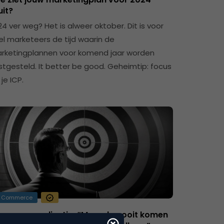
uit?
24 ver weg? Het is alweer oktober. Dit is voor
el marketeers de tijd waarin de
rketingplannen voor komend jaar worden
stgesteld. It better be good. Geheimtip: focus
je ICP.
Commerce
perpersonalisatie: “Meer dan ooit komen