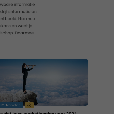
uwbare informatie
rijfsinformatie en
lantbeeld. Hiermee
skans en weet je
odschap. Daarmee
B2B Marketing
e ziet jouw marketingplan voor 2024