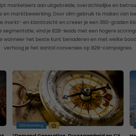
pt marketeers aan uitgebreide, overzichtelijke en betro
e en marktbewerking. Door slim gebruik te maken van bed
 je markt- en klantinzicht en creëer je een 360-graden k
 je segmentatie, vind je B2B-leads met een hogere scoring
 je wanneer het beste kunt benaderen en met welke bo
verhoog je het aantal conversies op B2B-campagnes.
B2B Marketing
nt
“Demand Generation, Duurzaamheid en CX
Ho