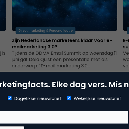
Direct marketing & Personalisatie
Zijn Nederlandse marketeers klaar voor e-
E-
mailmarketing 3.0?
su
 is
Tijdens de DDMA Email Summit op woensdag 11
Ve
.
juni gaf Dela Quist een presentatie met als
wo
onderwerp: "E-mail marketing 3.0…
vo
ketingfacts. Elke dag vers. Mis n
Dagelijkse nieuwsbrief
Wekelijkse nieuwsbrief