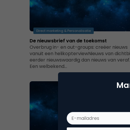
Direct marketing & Personalisatie
De nieuwsbrief van de toekomst
Overbrug in- en out-groups: creëer nieuws
vanuit een helikopterviewNieuws van dichtbij
eerder nieuwswaardig dan nieuws van veraf
Een welbekend…
Mar