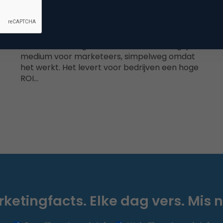
Direct marketing & Personalisatie
K-
Wat e-mailmarketing kan leren van social
media: 4 tips voor likeable e-mailmarketing
an
E-mailmarketing is anno 2014 een belangrijk
medium voor marketeers, simpelweg omdat
het werkt. Het levert voor bedrijven een hoge
ROI…
ketingfacts. Elke dag vers. Mis n