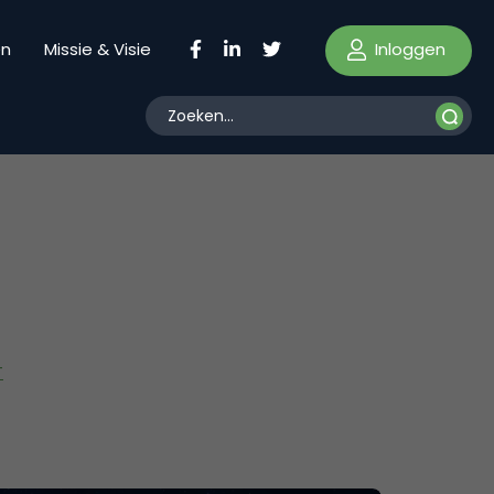
Inloggen
en
Missie & Visie
T