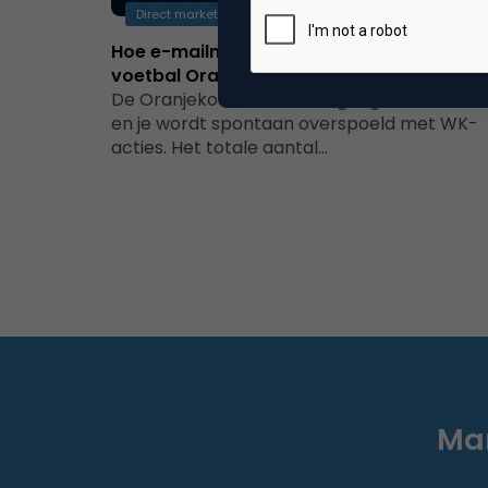
Direct marketing & Personalisatie
Hoe e-mailmarketing bijdraagt aan de W
voetbal Oranjekoorts
De Oranjekoorts is in volle gang: zet de tv a
en je wordt spontaan overspoeld met WK-
acties. Het totale aantal…
Mar