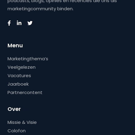
podcasts, blogs, opinies en recencies die ons als
marketingcommunity binden.
Menu
Marketingthema’s
Veelgelezen
Vacatures
Jaarboek
Partnercontent
Over
Missie & Visie
Colofon