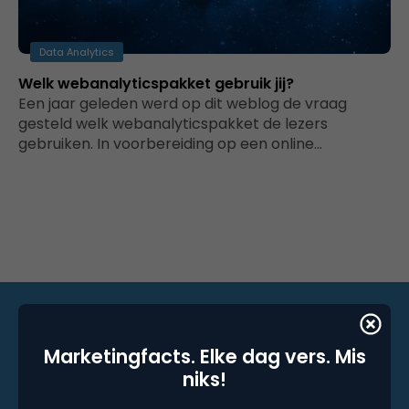
Data Analytics
Welk webanalyticspakket gebruik jij?
Een jaar geleden werd op dit weblog de vraag
gesteld welk webanalyticspakket de lezers
gebruiken. In voorbereiding op een online…
Marketingfacts. Elke dag vers. Mis
Marketingfacts. Elke dag vers. Mis niks!
niks!
Dagelijkse nieuwsbrief