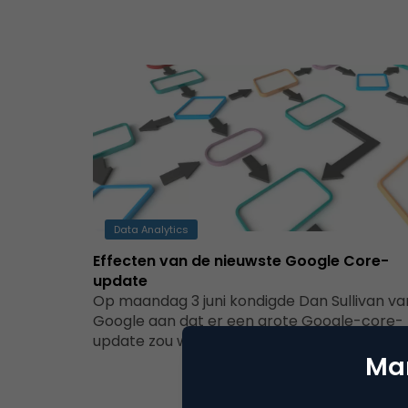
Data Analytics
Effecten van de nieuwste Google Core-
update
Op maandag 3 juni kondigde Dan Sullivan va
Google aan dat er een grote Google-core-
update zou worden uitgerold, een update…
Mar