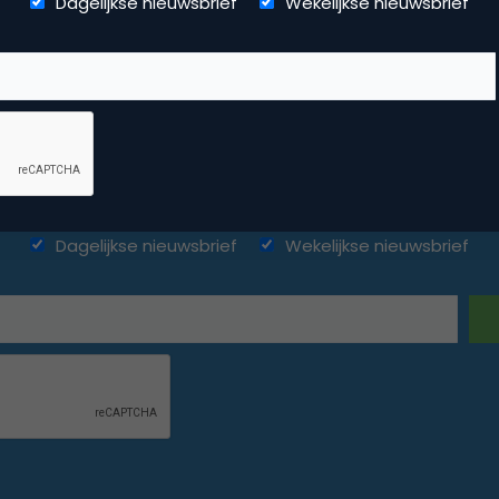
Dagelijkse nieuwsbrief
Wekelijkse nieuwsbrief
ketingfacts. Elke dag vers. Mis n
Dagelijkse nieuwsbrief
Wekelijkse nieuwsbrief