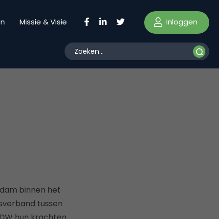
Inloggen
en
Missie & Visie
rdam binnen het
gsverband tussen
VODW hun krachten