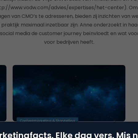
tp://www.vodw.com/advies/expertises/het-center). Om 
gen van CMO’s te adresseren, bieden zij inzichten van w
 de praktijk maximaal inzetbaar zijn. Anne onderzoekt in ha
social media de customer journey beïnvloedt en wat voor
voor bedrijven heeft.
Contentmarketing & Storytelling
Slim inspelen op de zintuigen voor
ketingfacts. Elke dag vers. Mis n