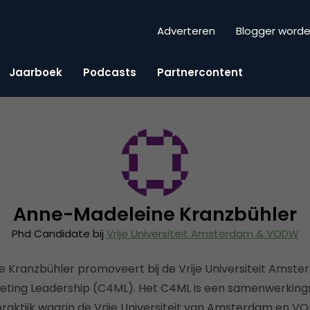
Adverteren
Blogger word
Jaarboek
Podcasts
Partnercontent
Anne-Madeleine Kranzbühler
Phd Candidate bij
Vrije Universiteit Amsterdam & VODW
 Kranzbühler promoveert bij de Vrije Universiteit Amste
eting Leadership (C4ML). Het C4ML is een samenwerkin
aktijk waarin de Vrije Universiteit van Amsterdam en 