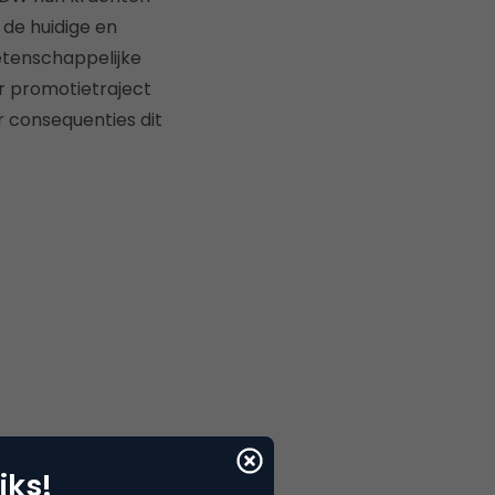
de huidige en
etenschappelijke
ar promotietraject
 consequenties dit
iks!