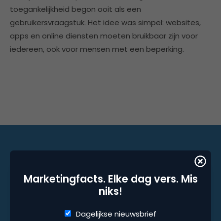
toegankelijkheid begon ooit als een
gebruikersvraagstuk. Het idee was simpel: websites,
apps en online diensten moeten bruikbaar zijn voor
iedereen, ook voor mensen met een beperking.
Marketingfacts. Elke dag vers. Mis niks!
Marketingfacts. Elke dag vers. Mis
niks!
Dagelijkse nieuwsbrief
Wekelijkse nieuwsbrief
Dagelijkse nieuwsbrief