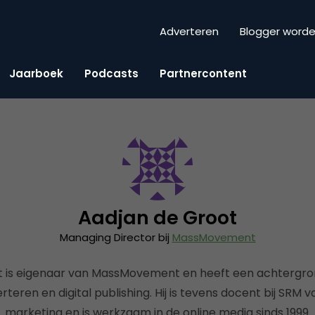
Adverteren
Blogger word
Jaarboek
Podcasts
Partnercontent
Aadjan de Groot
Managing Director bij
MassMovement
 is eigenaar van MassMovement en heeft een achtergron
rteren en digital publishing. Hij is tevens docent bij SRM v
marketing en is werkzaam in de online media sinds 1999.