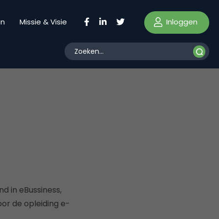
Inloggen
en
Missie & Visie
d in eBussiness,
oor de opleiding e-