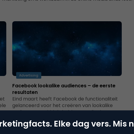
Advertising
Facebook lookalike audiences – de eerste
resultaten
et
Eind maart heeft Facebook de functionaliteit
ele
gelanceerd voor het creëren van lookalike
nu
audiences. Inmiddels hebben we dit al een
aantal…
ketingfacts. Elke dag vers. Mis n