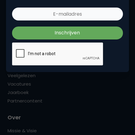
marketingprofessionals. Het zijn de insights,
podcasts, blogs, opinies en recencies die ons als
marketingcommunity binden.
Menu
Marketingthema’s
Veelgelezen
Vacatures
Jaarboek
Partnercontent
Over
Missie & Visie