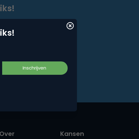
iks!
iks!
Over
Kansen