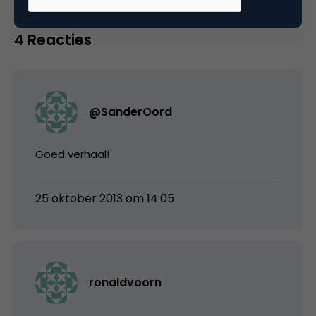
4 Reacties
@SanderOord
Goed verhaal!
25 oktober 2013 om 14:05
ronaldvoorn