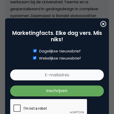
werkzaam bij de Universiteit Twente en is
gespecialiseerd in gedragsdesign in complexe
systemen. Daarnaast is Ronald vicevoorzitter
van de RvC van verzekeringsmaatschappij Univé
Dichtbij en actief als consultant en gastspreker.
Marketingfacts. Elke dag vers. Mis
niks!
COMMUNITY
Dagelijkse nieuwsbrief
Wekelijkse nieuwsbrief
Categorie
Contentmarketing & Storytelling
Tags
sentimentanalyse
,
viral marketing
,
wetenschap