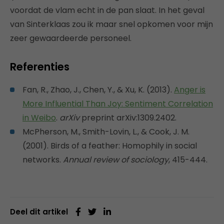
voordat de vlam echt in de pan slaat. In het geval
van Sinterklaas zou ik maar snel opkomen voor mijn
zeer gewaardeerde personeel.
Referenties
Fan, R., Zhao, J., Chen, Y., & Xu, K. (2013).
Anger is
More Influential Than Joy: Sentiment Correlation
in Weibo
.
arXiv
preprint arXiv:1309.2402.
McPherson, M., Smith-Lovin, L., & Cook, J. M.
(2001). Birds of a feather: Homophily in social
networks.
Annual review of sociology
, 415-444.
Deel dit artikel